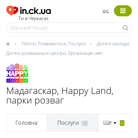
рус
Ти в Черкасах
Поїсти
,
Розважитися
,
Послуги
Дитячі заклади
,
Дитячі розважальні центри
,
Організація свят
Мадагаскар, Happy Land,
парки розваг
Ще
Головна
Послуги
6
15