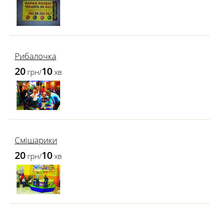
Рибалочка
20
10
грн/
хв
Смішарики
20
10
грн/
хв