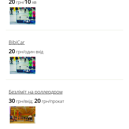
20
10
грн/
хв
BibiCar
20
грн/один вхід
Безліміт на роллердром
30
20
грн/вхід;
грн/прокат