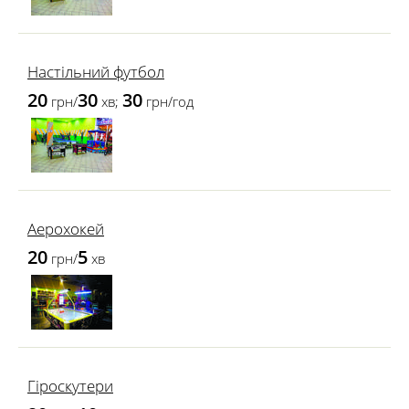
Настільний футбол
20
30
30
грн/
хв;
грн/год
Аерохокей
20
5
грн/
хв
Гіроскутери