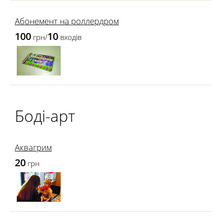
Абонемент на роллердром
100
10
грн/
входів
Боді-арт
Аквагрим
20
грн