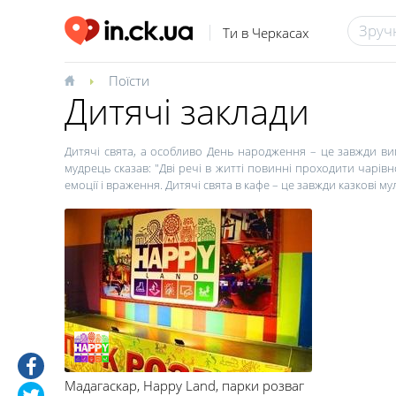
Ти в Черкасах
Поїсти
Дитячі заклади
Дитячі свята, а особливо День народження – це завжди вип
мудрець сказав: "Дві речі в житті повинні проходити чарівн
емоції і враження. Дитячі свята в кафе – це завжди казкові мул
Сьогодні у батьків є безліч варіантів, як організувати дитя
добре підберуть тематику святкування, запросять веселих ан
У нашому місті теж є заклади, які спеціалізуються на провед
вечір, Новий рік та багато іншого. Крім цього, в закладі в
програмами та смачними стравами!
Дитячі кафе часто організовують благодійні і соціальні зах
програму для малюків різного віку.
Мадагаскар, Happy Land
, парки розваг