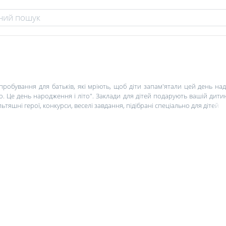
робування для батьків, які мріють, щоб діти запам'ятали цей день на
о. Це день народження і літо". Заклади для дітей подарують вашій дитин
ьтяшні герої, конкурси, веселі завдання, підібрані спеціально для дітей рі
че свято. І найкращим варіантом буде довірити організацію події професі
іматорів, придумають унікальну програму свята та багато іншого.
енні дитячого свята. Там ви зможете організувати дитячий карнавал, інте
и зможете насолодитися якісними мультфільмами, гарною музикою, караок
оди. Практично кожні вихідні розважальні заклади для дітей пропонують 