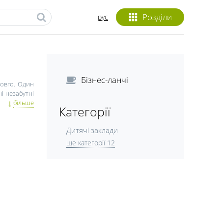
Розділи
рус
Бізнес-ланчі
довго. Один
і незабутні
зного віку.
більше
Категорії
оналів, які
Дитячі заклади
лектуальний
е, ігровими
ще категорії 12
цікаву шоу-