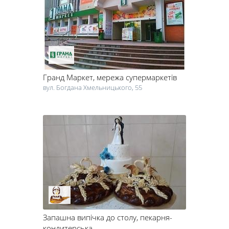
У деяких закладах, крім традиційного "солодкого" меню, подають і
інші страви. Кондитерські мають своє власне виробництво, так що
ви завжди можете розраховувати на найсвіжіші солодощі.
Затишна атмосфера, легка музика і хороша компанія – вечір у
кондитерській пройде незабутньо. Щоб випробувати всі
смаколики, запропоновані черкаськими кондитерськими, одного
Гранд Маркет
, мережа супермаркетів
дня не вистачить!
вул. Богдана Хмельницького, 55
Запашна випічка до столу
, пекарня-
кондитерська