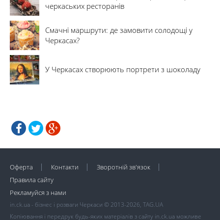
черкаських ресторанів
Смачні маршрути: де замовити солодощі у
Черкасах?
У Черкасах створюють портрети з шоколаду
Оферта
Контакти
Зворотній зв'язок
Правила сайту
Рекламуйся з нами
in.ck.ua - бізнес і розваги Черкаси © 2013-2026, TAG.UA
Копіювання і передрук будь-яких матеріалів з сайту in.ck.ua можливе