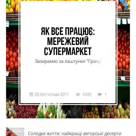
Як все працює:
мережевий
супермаркет
Зазираємо за лаштунки "Гранд
Маркету".
20 листопада 2017
5436
1
Солодке життя: найкращі авторські десерти