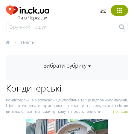
рус
Ти в Черкасах
Поїсти
Вибрати рубрику
Кондитерські
Кондитерські в Черкасах – це улюблене місце відпочинку ласунів.
Щоб покуштувати оригінальні солодощі, насолодитися свіжою
випічкою, випити смачну каву і просто відпочити в компанії
більше
друзів – вирушайте в кондитерську. Кондитерські в Черкасах
користуються популярністю як серед жителів міста, так і серед
гостей. Відвідувачі таких закладів можуть розраховувати на
великий вибір кави та кавових напоїв, випічки і десертів.