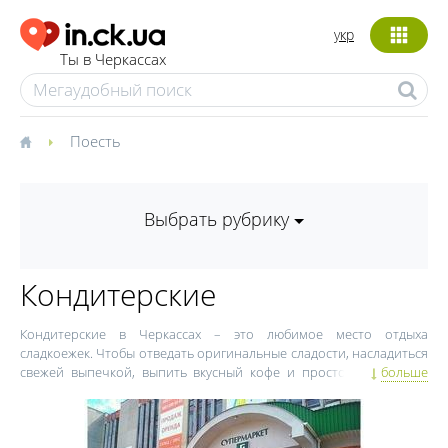
укр
Ты в Черкассах
Поесть
Выбрать рубрику
Кондитерские
Кондитерские в Черкассах – это любимое место отдыха
сладкоежек. Чтобы отведать оригинальные сладости, насладиться
свежей выпечкой, выпить вкусный кофе и просто отдохнуть в
больше
компании друзей – отправляйтесь в кондитерскую. Кондитерские
в Черкассах пользуются популярностью как среди жителей
города, так и среди гостей. Посетители таких заведений могут
рассчитывать на большой выбор кофе и кофейных напитков,