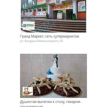
выпечки и десертов.
В некоторых заведениях, помимо традиционного "сладкого"
меню, подают и другие блюда. Кондитерские имеют свое
собственное производство, так что вы всегда можете
рассчитывать на самые свежие сладости. Уютная атмосфера,
легкая музыка и хорошая компания – вечер в кондитерской
Гранд Маркет
, сеть супермаркетов
пройдет незабываемо. Чтобы испробовать все вкусности,
предложенные черкасскими кондитерскими, одного дня не
ул. Богдана Хмельницкого, 55
хватит!
Душистая выпечка к столу
, пекарня-
кондитерская