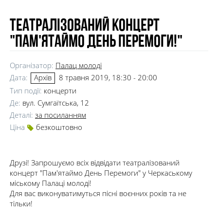
Театралізований концерт
"Пам'ятаймо День Перемоги!"
Організатор:
Палац молоді
Дата:
8 травня 2019, 18:30 - 20:00
Архів
Тип події:
концерти
Де:
вул. Сумгаїтська, 12
Деталі:
за посиланням
Ціна
безкоштовно
Друзі! Запрошуємо всіх відвідати театралізований
концерт "Пам'ятаймо День Перемоги" у Черкаському
міському Палаці молоді!
Для вас виконуватимуться пісні воєнних років та не
тільки!