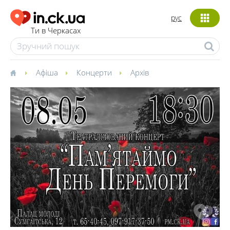
рус
Ти в Черкасах
Афіша
Концерти
Архів