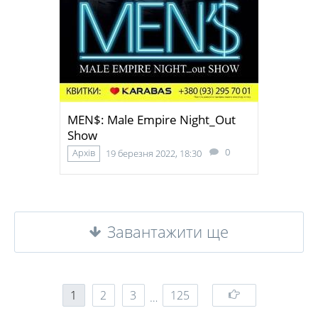
MEN$: Male Empire Night_Out
Show
0
Архів
19 березня 2022, 18:30
Завантажити ще
1
2
3
125
…