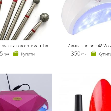
алмазна в асортименті ar
Лампа sun one 48 W c
5
350
Купити
Купит
грн.
грн.