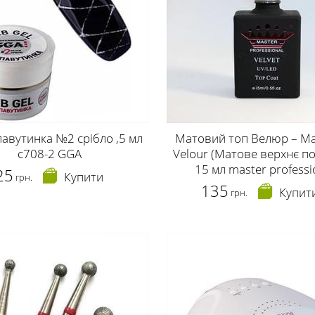
павутинка №2 срібло ,5 мл
Матовий топ Велюр – Ma
c708-2 GGA
Velour (Матове верхнє п
15 мл master professi
25
Купити
грн.
135
Купит
грн.