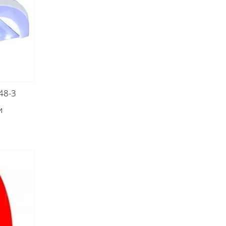
48-3
и