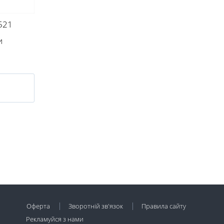
521
и
Оферта
Зворотній зв'язок
Правила сайту
Рекламуйся з нами