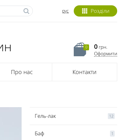
Розділи
рус
ин
0
грн.
0
Оформити
Про нас
Контакти
Гель-лак
12
Баф
1