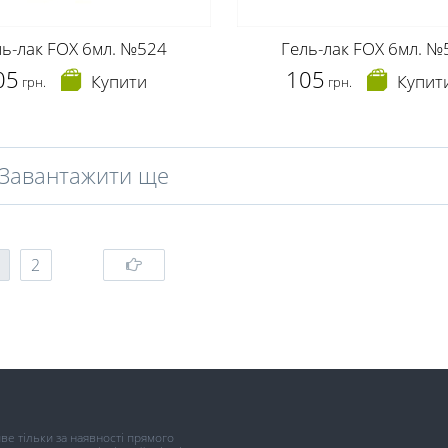
ль-лак FOX 6мл. №524
Гель-лак FOX 6мл. №
05
105
Купити
Купит
грн.
грн.
Завантажити ще
2
иве тільки за наявності прямого