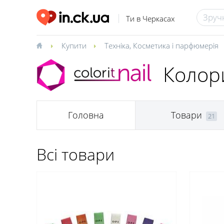
Ти в Черкасах
Купити
Техніка
,
Косметика і парфюмерія
Колори
Головна
Товари
21
Всі товари