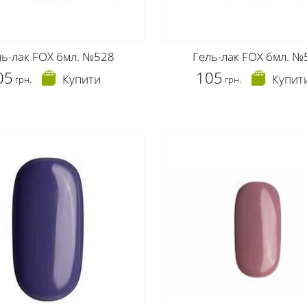
ль-лак FOX 6мл. №528
Гель-лак FOX 6мл. №
05
105
Купити
Купит
грн.
грн.