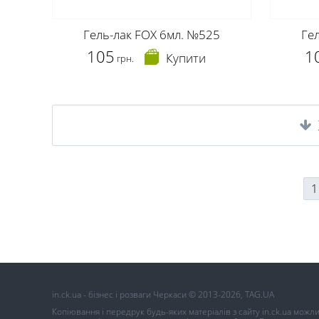
Гель-лак FOX 6мл. №525
Ге
105
1
Купити
грн.
1
in.ck.ua - бізнес і розваги Черкаси © 2013-2026, TAG.UA
Копіювання і передрук будь-яких матеріалів з сайту in.ck.ua можл