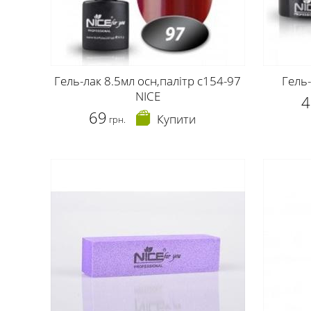
Гель-лак 8.5мл осн,палітр c154-97
Гель
NICE
4
69
Купити
грн.