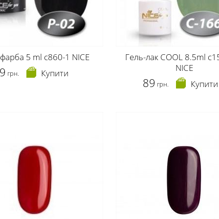
-фарба 5 ml c860-1 NICE
Гель-лак COOL 8.5ml c1
NICE
9
Купити
грн.
89
Купити
грн.