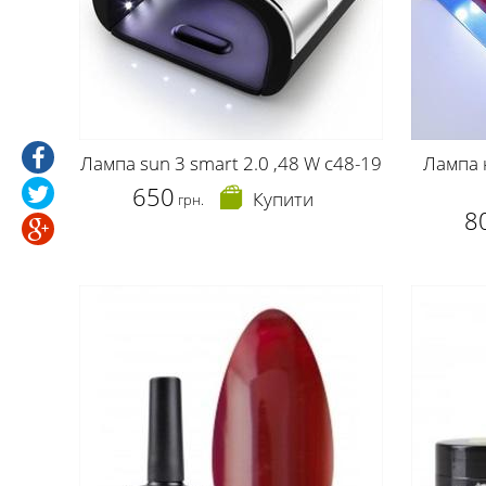
Лампа sun 3 smart 2.0 ,48 W c48-19
Лампа 
650
Купити
грн.
8