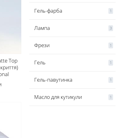
Гель-фарба
1
Лампа
3
Фрези
1
tte Top
Гель
1
окриття)
onal
Гель-павутинка
1
и
Масло для кутикули
1