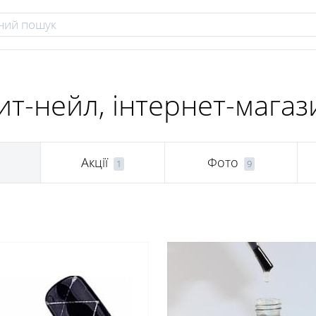
т-нейл, інтернет-магаз
Акції
Фото
1
9