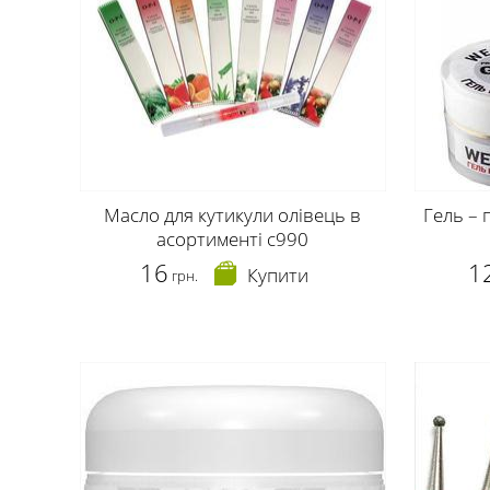
Масло для кутикули олівець в
Гель – 
асортименті c990
16
1
Купити
грн.