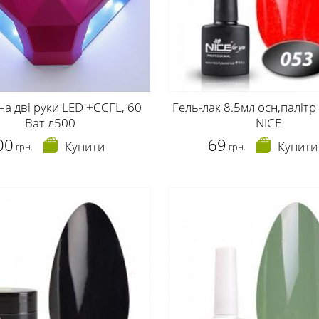
на дві руки LED +CCFL, 60
Гель-лак 8.5мл осн,палітр
Ват л500
NICE
00
69
Купити
Купити
грн.
грн.