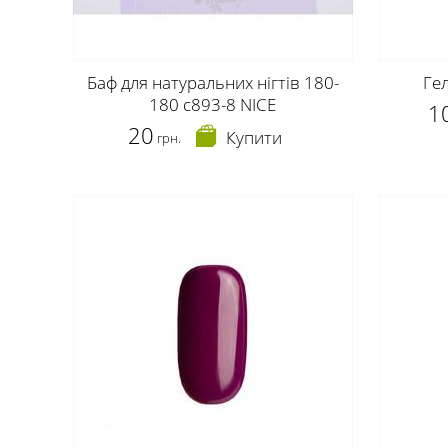
Баф для натуральних нігтів 180-
Ге
180 c893-8 NICE
1
20
Купити
грн.