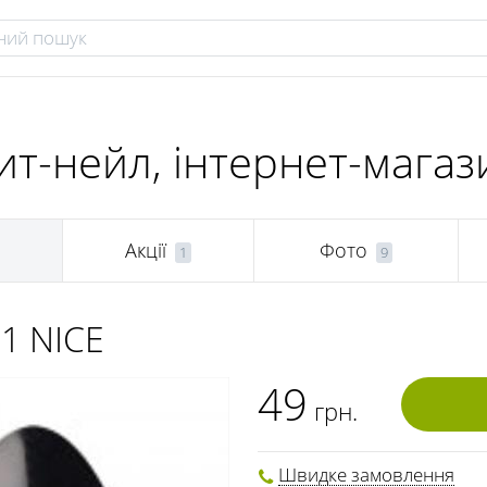
т-нейл, інтернет-магаз
Акції
Фото
1
9
-1 NICE
49
грн.
Швидке замовлення