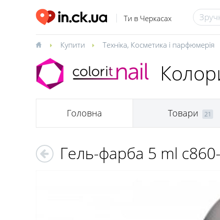
Ти в Черкасах
Купити
Техніка
,
Косметика і парфюмерія
Колори
Головна
Товари
21
Гель-фарба 5 ml c860