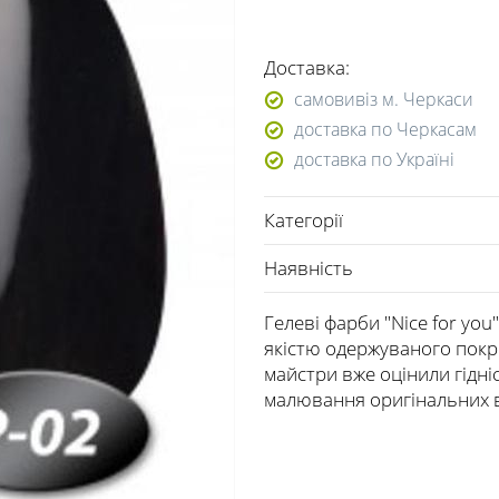
Доставка:
самовивіз м. Черкаси
доставка по Черкасам
доставка по Україні
Категорії
Наявність
Гелеві фарби "Nice for yo
якістю одержуваного покри
майстри вже оцінили гідні
малювання оригінальних в