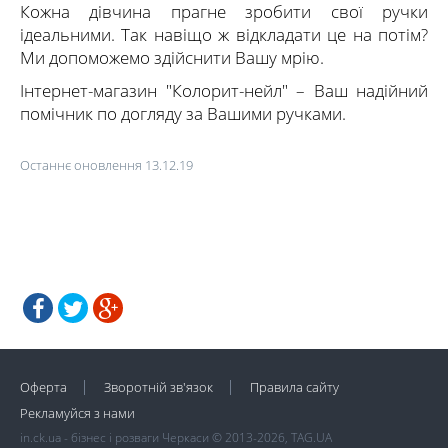
Кожна дівчина прагне зробити свої ручки
ідеальними. Так навіщо ж відкладати це на потім?
Ми допоможемо здійснити Вашу мрію.
Інтернет-магазин "Колорит-нейл" – Ваш надійний
помічник по догляду за Вашими ручками.
Останнє оновлення 13.12.19
Оферта
Зворотній зв'язок
Правила сайту
Рекламуйся з нами
in.ck.ua - бізнес і розваги Черкаси © 2013-2026, TAG.UA