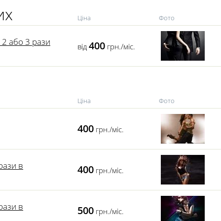
их
Ціна
Фото
 2 або 3 рази
400
від
грн./міс.
Ціна
Фото
400
грн./міс.
рази в
400
грн./міс.
рази в
500
грн./міс.