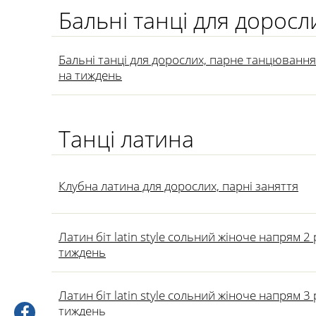
Бальні танці для доросл
Бальні танці для дорослих, парне танцювання
на тиждень
Танці латина
Клубна латина для дорослих, парні заняття
Латин біт latin style сольний жіноче напрям 2 
тиждень
Латин біт latin style сольний жіноче напрям 3 
тиждень