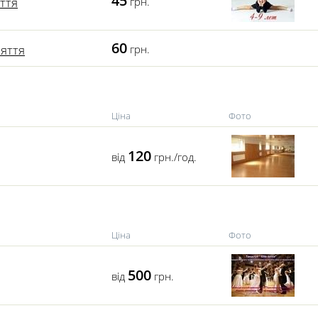
45
ття
грн.
60
няття
грн.
Ціна
Фото
120
від
грн./год.
Ціна
Фото
500
від
грн.