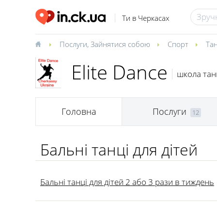
Ти в Черкасах
Послуги
,
Зайнятися собою
Спорт
Тан
Elite Dance
школа танц
Головна
Послуги
12
Бальні танці для дітей
Бальні танці для дітей 2 або 3 рази в тиждень