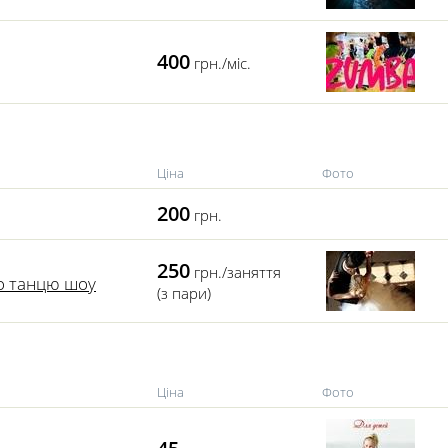
400
грн./міс.
Ціна
Фото
200
грн.
250
грн./заняття
го танцю шоу
(з пари)
Ціна
Фото