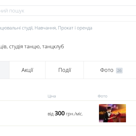
цювальні студії
,
Навчання
,
Прокат і оренда
ів, студія танцю, танцклуб
Акції
Події
Фото
26
Ціна
Фото
300
від
грн./міс.