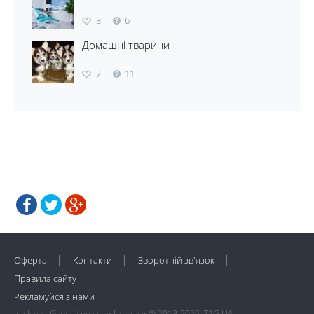
8
6
Домашні тварини
7
11
Оферта
Контакти
Зворотній зв'язок
Правила сайту
Рекламуйся з нами
in.ck.ua - бізнес і розваги Черкаси © 2013-2026, TAG.UA