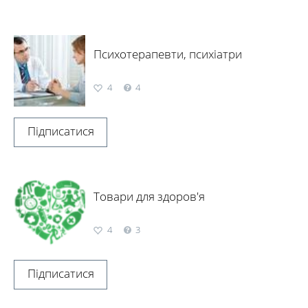
категорії.
Поставити запитання та відповісти на нього може будь-який
користувач. Популярні теги дозволять вам легше орієнтуватися в
каталозі і не витрачати свій час на пошук потрібної інформації.
Якщо ви хочете задати запитання експертові і спеціалістові і
Психотерапевти, психіатри
отримати швидку відповідь, підпишіться на тег і отримуйте
інформацію про появу нових запитань і відповідей у режимі
4
4
реального часу.
Цікавий сервіс "БалаЧКи" у Черкасах – це дуже широка тематика,
яка охоплює всі сфери нашого життя. Кулінарія, банківська справа,
Підписатися
медицина, подорожі, розваги, юридична консультація, сфера
послуг і торгівля – це далеко не повний перелік тегів, за якими ви
зможете відсортувати запитання, що вас цікавлять. База
тематичних розділів, запитань і відповідей постійно
розширюється. Завдяки вашій активності, популярні теги
Товари для здоров'я
ставатимуть ще більш затребуваними і корисними для аудиторії
сервісу. Поспішайте підписатися на тематичні розділи – і ви
будете оперативно отримувати актуальні оновлення!
4
3
Підписатися