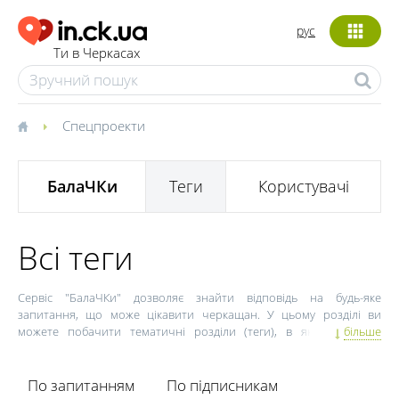
рус
Ти в Черкасах
Спецпроекти
БалаЧКи
Теги
Користувачі
Всі теги
Сервіс "БалаЧКи" дозволяє знайти відповідь на будь-яке
запитання, що може цікавити черкащан. У цьому розділі ви
можете побачити тематичні розділи (теги), в яких ставлять
більше
запитання. Якщо ви цікавитеся визначеною тематикою і вважаєте
себе експертом у ній, ви можете підписатися на якийсь із розділів і
отримувати повідомлення про появу нових запитань у цій
По запитанням
По підписникам