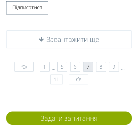
Підписатися
Завантажити ще
1
5
6
7
8
9
…
…
11
Задати запитання