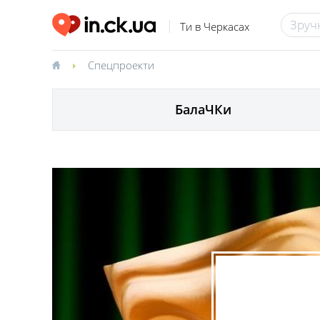
Ти в Черкасах
Спецпроекти
БалаЧКи