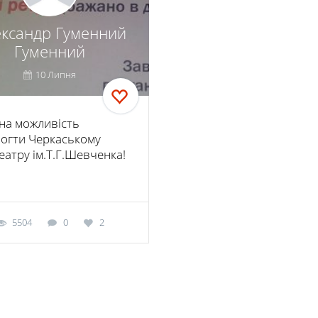
ксандр Гуменний
Гуменний
10 Липня
на можливість
огти Черкаському
еатру ім.Т.Г.Шевченка!
5504
0
2