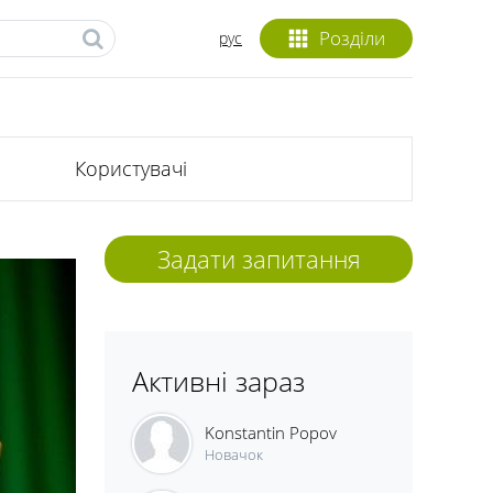
Розділи
рус
Користувачі
Задати запитання
Активні зараз
Konstantin Popov
Новачок