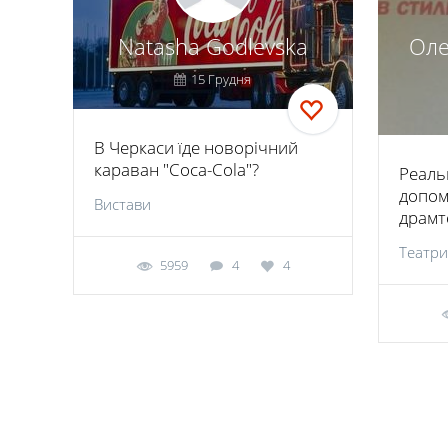
Natasha Godlevska
Оле
15 Грудня
В Черкаси їде новорічний
караван "Coca-Cola"?
Реаль
допом
Вистави
драмт
Театри
5959
4
4