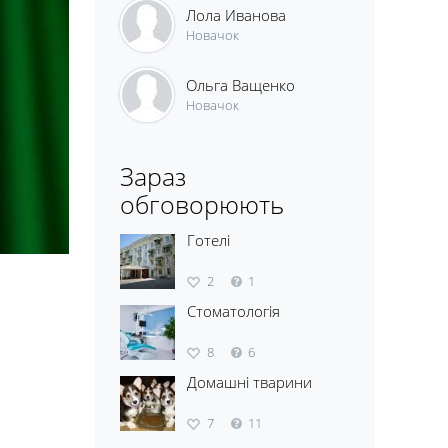
Лола Иванова
Новачок
Ольга Ващенко
Новачок
Зараз
обговорюють
Готелі
2
1
Стоматологія
8
6
Домашні тварини
7
11