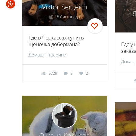
Viktor Sergeich
18 Листопада
Где в Черкассах купить
щеночка добермана?
Где у
заказ
Домашні тварини
Дика 
5729
3
2
Оксана Кольева