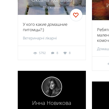
8 Жовтня
У кого какие домашние
питомцы?:)
Ребятк
мален
Ветеринарні лікарні
комоч
Домаш
5792
8
8
Инна Новикова