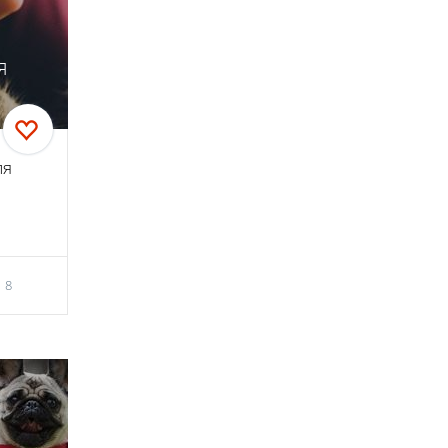
я
ля
8