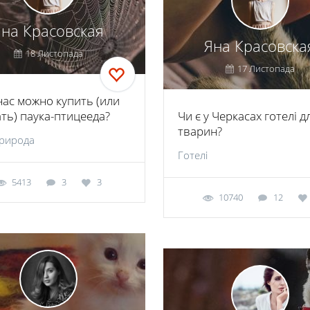
Яна Красовская
Яна Красовска
18 Листопада
17 Листопада
 нас можно купить (или
ать) паука-птицееда?
Чи є у Черкасах готелі д
тварин?
природа
Готелі
5413
3
3
10740
12