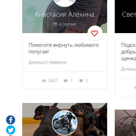
Анастасия Алёхина
Све
4 Серпня
Помогите вернуть любимого
Подск
попугая!
добры
щенка
Домашні тварини
Домаш
5627
1
2