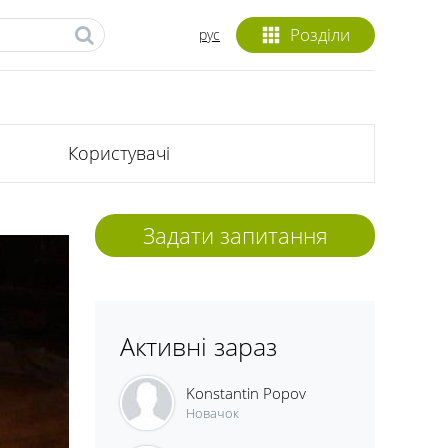
Розділи
рус
Користувачі
Задати запитання
Активні зараз
Konstantin Popov
Новачок