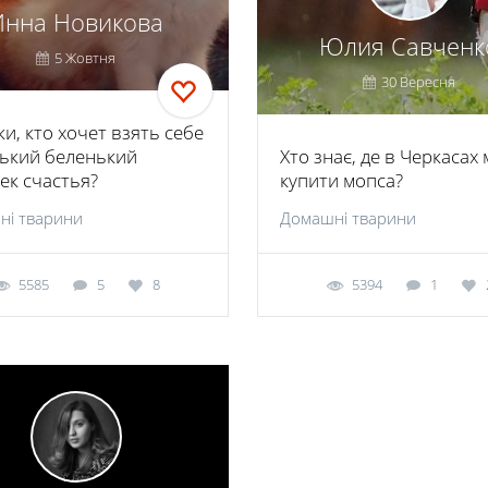
Инна Новикова
Юлия Савченк
5 Жовтня
30 Вересня
и, кто хочет взять себе
ький беленький
Хто знає, де в Черкасах
ек счастья?
купити мопса?
ні тварини
Домашні тварини
5585
5
8
5394
1