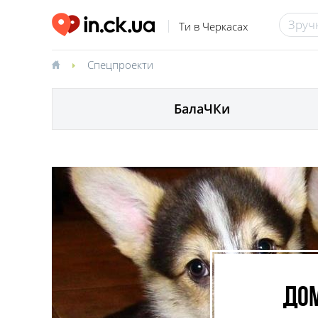
Ти в Черкасах
Спецпроекти
БалаЧКи
Дом