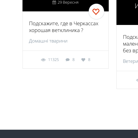
29 Вересня
Подскажите, где в Черкассах
хорошая ветклиника ?
Подск
Домашні тварини
мален
без в
11325
8
8
Ветери