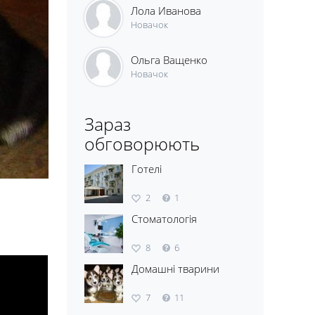
Лола Иванова
Новачок
Ольга Ващенко
Новачок
Зараз
обговорюють
Готелі
2
1
Стоматологія
8
6
Домашні тварини
7
11