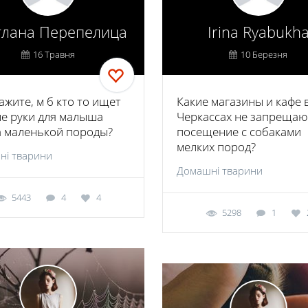
тлана Перепелица
Irina Ryabukh
16 Травня
10 Березня
ажите, м б кто то ищет
Какие магазины и кафе 
е руки для малыша
Черкассах не запрещаю
 маленькой породы?
посещение с собаками
мелких пород?
ні тварини
Домашні тварини
5443
4
4
5298
1