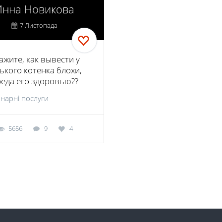
Инна Новикова
7 Листопада
ажите, как вывести у
ького котенка блохи,
реда его здоровью??
нарні послуги
5656
9
4