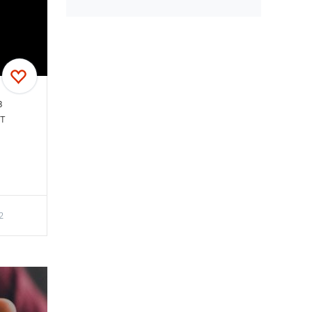
a
в
т
2