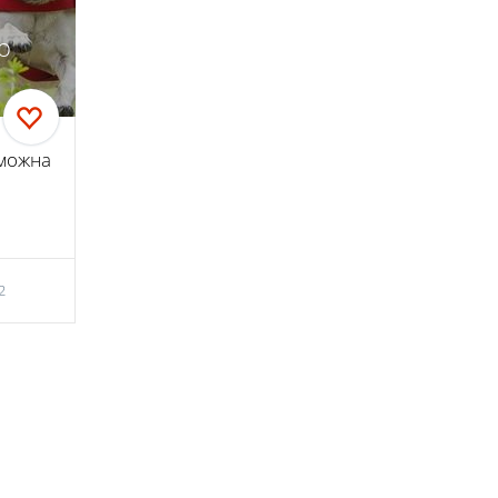
о
 можна
2