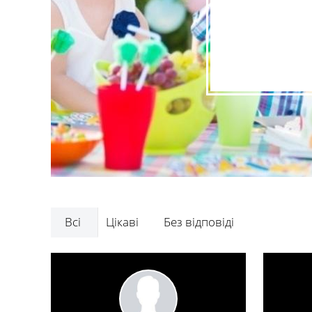
Всі
Цікаві
Без відповіді