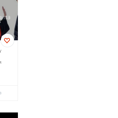
рита
у
и
3