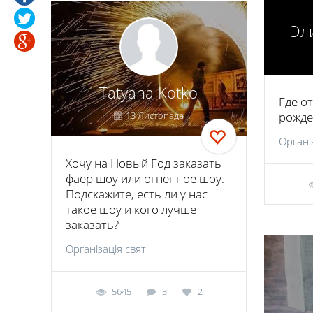
Эл
Tatyana Kotko
Где о
13 Листопада
рожде
Органі
Хочу на Новый Год заказать
фаер шоу или огненное шоу.
Подскажите, есть ли у нас
такое шоу и кого лучше
заказать?
Організація свят
5645
3
2