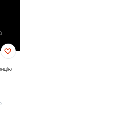
a
м
енцію
0