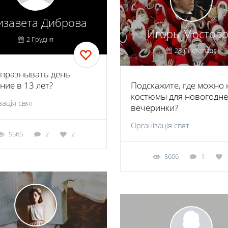
изавета Диброва
Игорь Мостов
2 Грудня
28 Листопада
тпразнывать день
ние в 13 лет?
Подскажите, где можно 
костюмы для новогодн
зація свят
вечеринки?
Організація свят
5565
2
2
5606
1