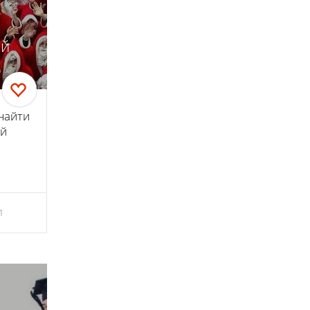
ой
найти
ей
1