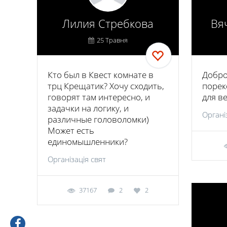
Лилия Стребкова
Вя
25 Травня
Кто был в Квест комнате в
Добро
трц Крещатик? Хочу сходить,
порек
говорят там интересно, и
для в
задачки на логику, и
Органі
различные головоломки)
Может есть
единомышленники?
Організація свят
37167
2
2