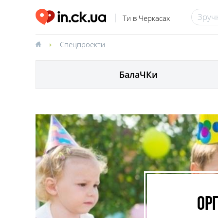
Ти в Черкасах
Спецпроекти
БалаЧКи
Орг