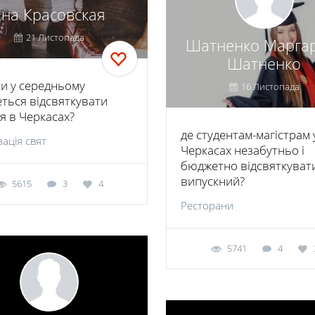
Яна Красовская
21 Листопада
Шатненко Марга
Шатненко
ки у середньому
16 Листопада
еться відсвяткувати
я в Черкасах?
де студентам-магістрам 
зація свят
Черкасах незабутньо і
бюджетно відсвяткуват
випускний?
5615
3
4
Ресторани
5741
4