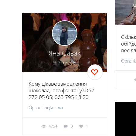
Скіль
обійд
весілл
Яна Сивак
Органі
23 Грудня
Кому цiкаве замовлення
шоколадного фонтану? 067
272 05 05; 063 795 18 20
Організація свят
4754
0
1