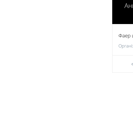
Ан
Фаер 
Органі