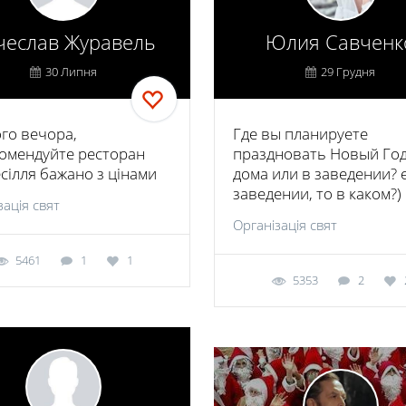
чеслав Журавель
Юлия Савченк
30 Липня
29 Грудня
го вечора,
Где вы планируете
омендуйте ресторан
праздновать Новый Год
есілля бажано з цінами
дома или в заведении? 
заведении, то в каком?)
зація свят
Організація свят
5461
1
1
5353
2