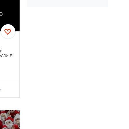
о
:
если в
2