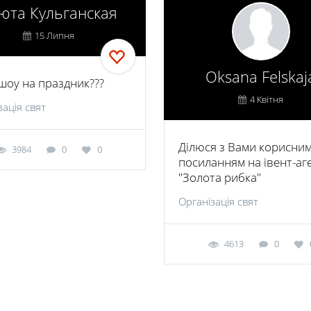
юта Кульганская
15 Липня
Oksana Felskaj
шоу на праздник???
4 Квітня
зація свят
Ділюся з Вами корисни
3984
0
0
посиланням на івент-аг
"Золота рибка"
Організація свят
4613
0