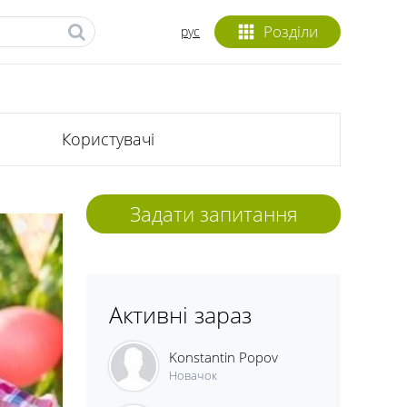
Розділи
рус
Користувачі
Задати запитання
Активні зараз
Konstantin Popov
Новачок