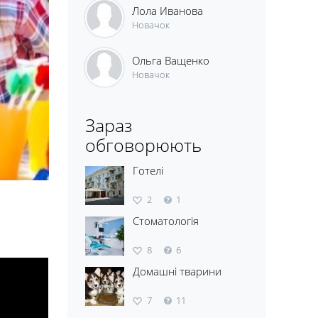
Лола Иванова
Новачок
Ольга Ващенко
Новачок
Зараз
обговорюють
Готелі
2
1
Стоматологія
8
6
Домашні тварини
7
11