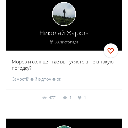
Николай Жарков
30 Листопада
Мороз и солнце - где вы гуляете в Че в такую
погодку?
Самостійний відпочинок
4771
1
1