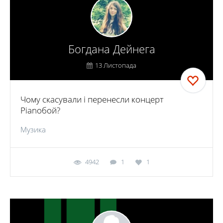
Богдана Дейнега
13 Листопада
Чому скасували і перенесли концерт
Pianoбой?
Музика
4942
1
1