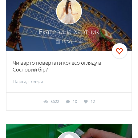
Екатерина Хартник
16 Березня
Чи варто повертати колесо огляду в
Сосновий бір?
Парки, сквери
5622
10
12