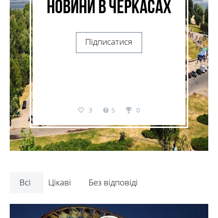
Новини в Черкасах
Підписатися
3
5
0
Всі
Цікаві
Без відповіді