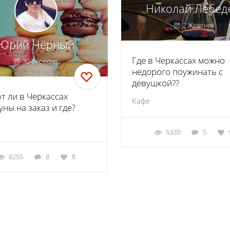
Николай Лебед
2 Жовтня
Юрий Чёрный
Где в Черкассах можно
30 Вересня
недорого поужинать с
девушкой??
т ли в Черкассах
Кафе
ны на заказ и где?
5320
5
8255
8
8