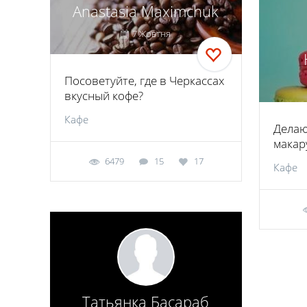
Anastasia Maximchuk
7 Жовтня
Посоветуйте, где в Черкассах
вкусный кофе?
Кафе
Делаю
макару
6479
15
17
Кафе
Татьянка Басараб