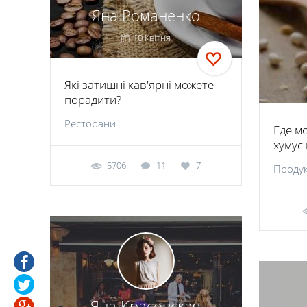
Яна Романенко
10 Квітня
Які затишні кав'ярні можете
порадити?
Ресторани
Где м
хумус
5706
11
7
Продук
Яна Красовская