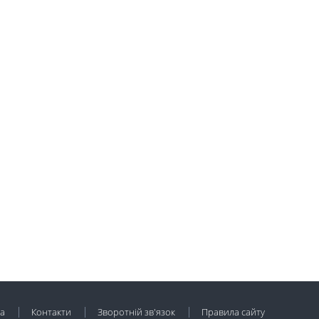
а
Контакти
Зворотній зв'язок
Правила сайту