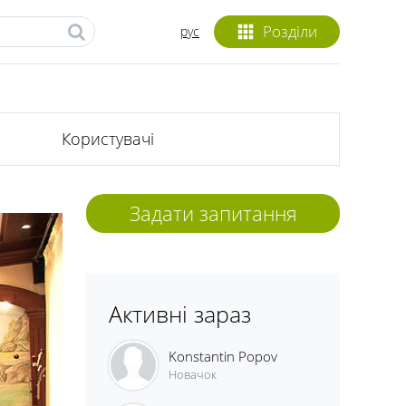
Розділи
рус
Користувачі
Задати запитання
Активні зараз
Konstantin Popov
Новачок