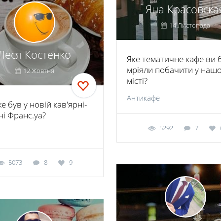
Яна Красовска
14 Листопада
Леся Костенко
Яке тематичне кафе ви 
мріяли побачити у наш
12 Жовтня
місті?
Антикафе
е був у новій кав'ярні-
ні Франс.уа?
5292
7
5073
8
9