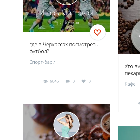
Игорь Мостовой
21 Жовтня
где в Черкассах посмотреть
футбол?
Спорт-бари
Хто вж
пекар
9845
8
8
Кафе