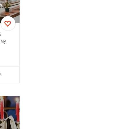
я
б
ому
6