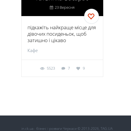
23 Вересня
підкажіть найкраще місце для
дівочих посиденьок, щоб
затишно і цікаво
Кафе
5523
7
9
in.ck.ua - бізнес і розваги Черкаси © 2013-2026, TAG.UA