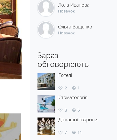
Лола Иванова
Новачок
Ольга Ващенко
Новачок
Зараз
обговорюють
Готелі
2
1
Стоматологія
8
6
Домашні тварини
7
11