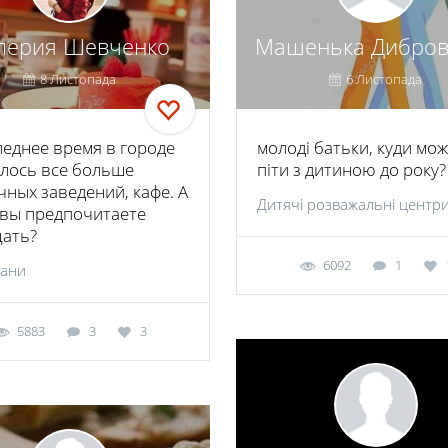
лерия Шевченко
Машенька Дибров
8 Листопада
6 Листопада
леднее время в городе
молоді батьки, куди мо
лось все больше
піти з дитиною до року?
чных заведений, кафе. А
Дитячі розважальні центр
 вы предпочитаете
ать?
6092
1
рани
5883
3
3