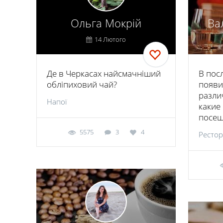
Ольга Мокрій
Ва
14 Лютого
Де в Черкасах найсмачніший
В пос
обліпиховий чай?
появи
разли
Напої
какие
посещ
5575
3
4
Ресто