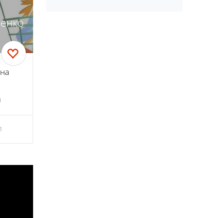
енко
жна
и
1