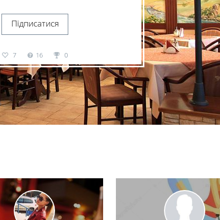
Підписатися
7
16
0