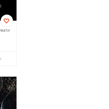
о
увати
4
я