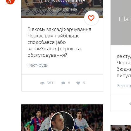
27 Листопада
Шат
В якому закладі харчування
Черкас вам найбільше
сподобався (або
запам'ятався) сервіс та
обслуговування?
де сту
Черка
Фаст-фуди
бюдже
випус
5631
6
6
Ресто