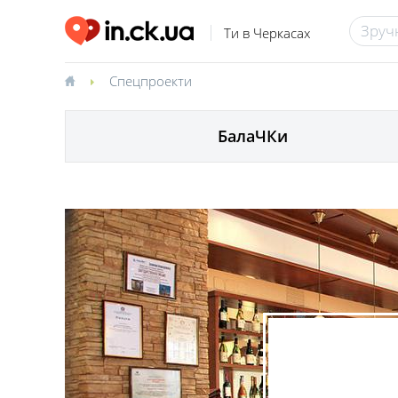
Ти в Черкасах
Спецпроекти
БалаЧКи