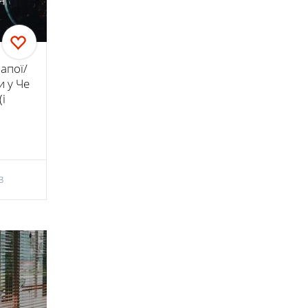
напої/
и у Че
(і
3