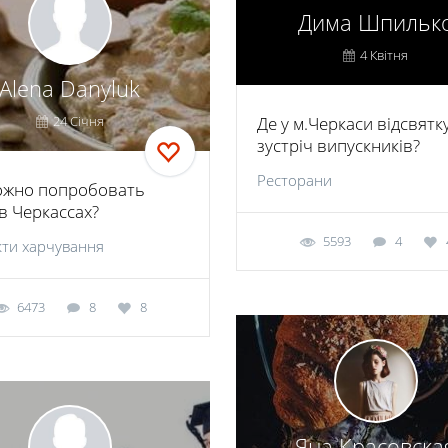
Дима Шпильк
4 Квітня
Alena Danyluk
24 Січня
Де у м.Черкаси відсвятк
зустріч випускників?
Ресторани
ожно попробовать
 в Черкассах?
5593
4
ти харчування
6473
8
8
Яна Красовска