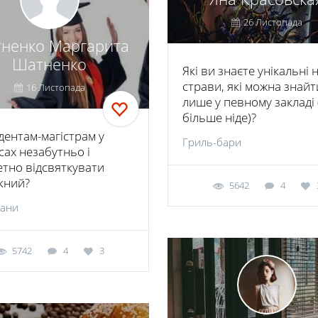
26 Листопада
ненко Маргарита
Шатненко
Які ви знаєте унікальні 
страви, які можна знайт
16 Листопада
лише у певному закладі 
більше ніде)?
дентам-магістрам у
Гриль-бари
сах незабутньо і
тно відсвяткувати
кний?
5642
4
рани
5742
4
3