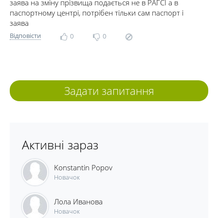
заява на зміну прізвища подається не в РАГСІ а в
паспортному центрі, потрібен тільки сам паспорт і
заява
Відповісти
0
0
Задати запитання
Активні зараз
Konstantin Popov
Новачок
Лола Иванова
Новачок