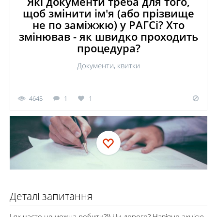
Які документи треба для того,
щоб змінити ім'я (або прізвище
не по заміжжю) у РАГСі? Хто
змінював - як швидко проходить
процедура?
Документи, квитки
4645
1
1
Деталі запитання
І як часто це можна робити?)) Чи дорого? Навіяно акцією