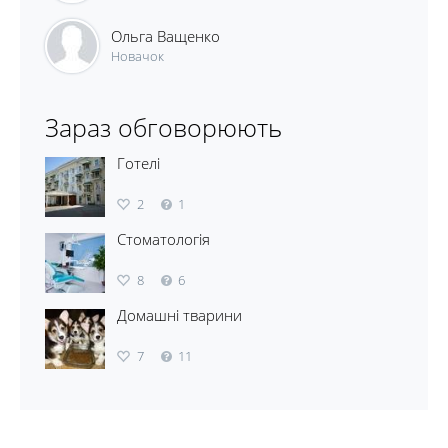
Ольга Ващенко
Новачок
Зараз обговорюють
Готелі
2
1
Стоматологія
8
6
Домашні тварини
7
11