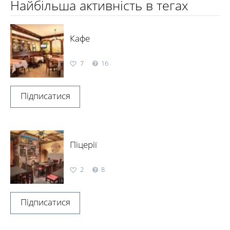
Найбільша активність в тегах
Кафе
7
16
Підписатися
Піцерії
2
8
Підписатися