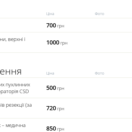
Ціна
Фото
700
грн
ни, верхні і
1000
грн
ження
Ціна
Фото
них пухлинних
500
грн
ораторія CSD
в резекції (за
720
грн
х – медична
850
грн