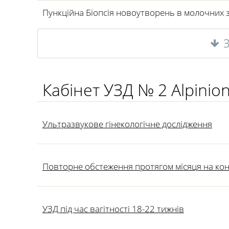
Пункційна Біопсія новоутворень в молочних 
Кабінет УЗД № 2 Alpinio
Ультразвукове гінекологічне дослідження
Повторне обстеження протягом місяця на кон
УЗД під час вагітності 18-22 тижнів