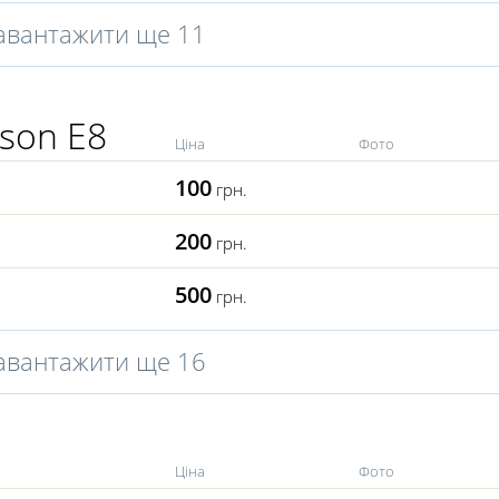
авантажити ще 11
uson E8
Ціна
Фото
100
грн.
200
грн.
500
грн.
авантажити ще 16
Ціна
Фото