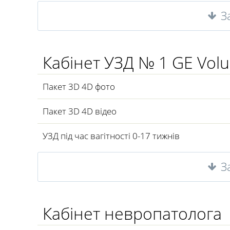
З
Кабінет УЗД № 1 GE Vol
Пакет 3D 4D фото
Пакет 3D 4D відео
УЗД під час вагітності 0-17 тижнів
З
Кабінет невропатолога