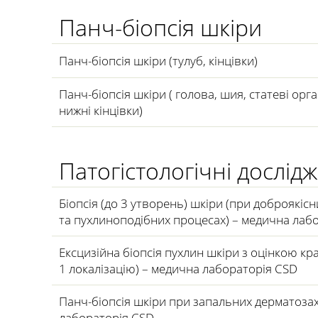
Панч-біопсія шкіри
Панч-біопсія шкіри (тулуб, кінцівки)
Панч-біопсія шкіри ( голова, шия, статеві орга
нижні кінцівки)
Патогістологічні дослід
Біопсія (до 3 утворень) шкіри (при доброякіс
та пухлиноподібних процесах) – медична лаб
Ексцизійна біопсія пухлин шкіри з оцінкою краї
1 локалізацію) – медична лабораторія CSD
Панч-біопсія шкіри при запальних дерматоза
лабораторія CSD