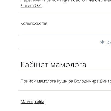
Латиш О.А.
Кольпоскопія
З
Кабінет мамолога
Прийом мамолога Кушніра Володимира Дмит
Мамографія