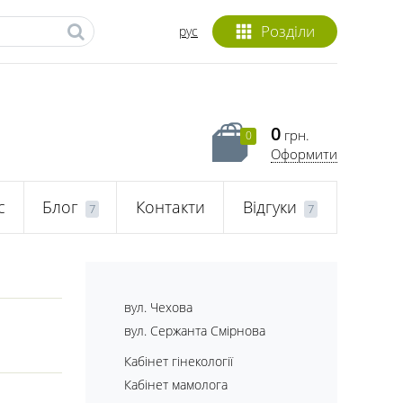
Розділи
рус
0
грн.
0
Оформити
с
Блог
Контакти
Відгуки
7
7
вул. Чехова
вул. Сержанта Смірнова
Кабінет гінекології
Кабінет мамолога