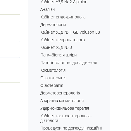
Кабінет УЗД № 2 Alpinion
Аналізи
Кабінет ендокринолога
Дерматологія
Кабінет УЗД № 1 GE Voluson E8
Кабінет невропатолога
Кабінет УЗД № 3
Панч-біопсія шкіри
Патогістологічні дослідження
Косметологія
Озонотерапія
Фізіотерапія
Дерматовенерологія
Апаратна косметологія
Ударно-хвильова терапія
Кабінет гастроентеролога-
дієтолога
Процедури по догляду ін'єкційні