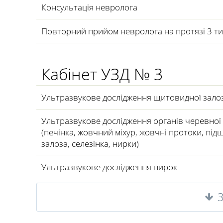
Консультація невролога
Повторний прийом невролога на протязі 3 т
Кабінет УЗД № 3
Ультразвукове дослідження щитовидної зало
Ультразвукове дослідження органів черевно
(печінка, жовчний міхур, жовчні протоки, під
залоза, селезінка, нирки)
Ультразвукове дослідження нирок