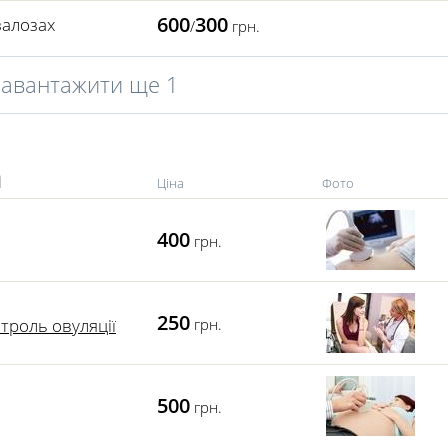
600
300
залозах
/
грн.
Завантажити ще 1
n
Ціна
Фото
400
грн.
250
троль овуляції
грн.
500
грн.