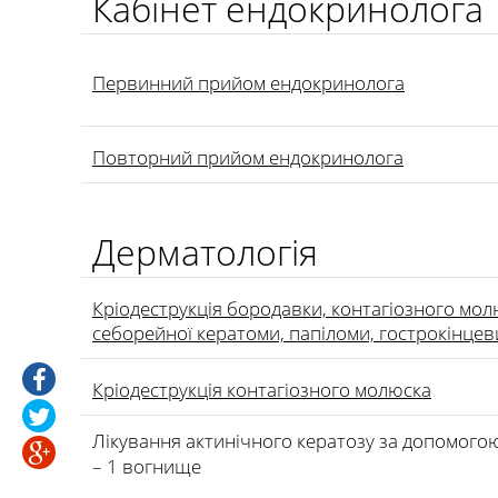
Кабінет ендокринолога
Первинний прийом ендокринолога
Повторний прийом ендокринолога
Дерматологія
Кріодеструкція бородавки, контагіозного мол
себорейної кератоми, папіломи, гострокінце
Кріодеструкція контагіозного молюска
Лікування актинічного кератозу за допомогою
– 1 вогнище