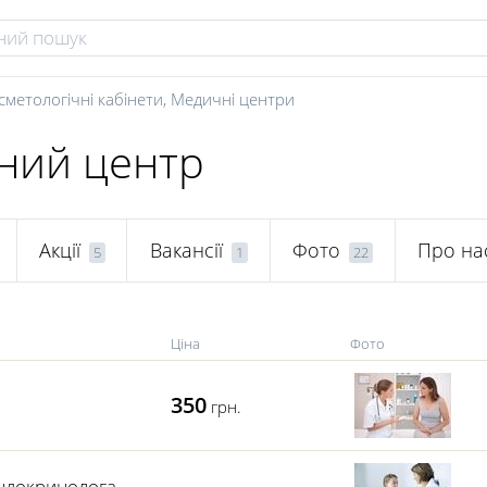
сметологічні кабінети
,
Медичні центри
чний центр
Акції
Вакансії
Фото
Про на
5
1
22
Ціна
Фото
350
грн.
ендокринолога