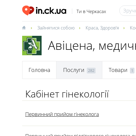
Ти в Черкасах
Зайнятися собою
Краса
,
Здоров'я
Ко
Авіцена, меди
Головна
Послуги
Товари
282
1
Кабінет гінекології
Первинний прийом гінеколога
Первинний прийом підліткового гінеколога-