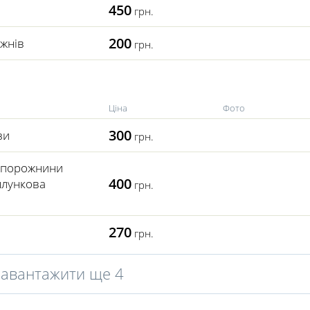
450
грн.
200
ижнів
грн.
Ціна
Фото
300
зи
грн.
ї порожнини
400
шлункова
грн.
270
грн.
Завантажити ще 4