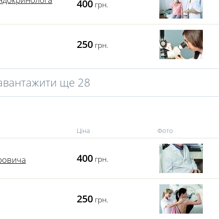
400
грн.
250
грн.
авантажити ще 28
Ціна
Фото
400
ровича
грн.
250
грн.