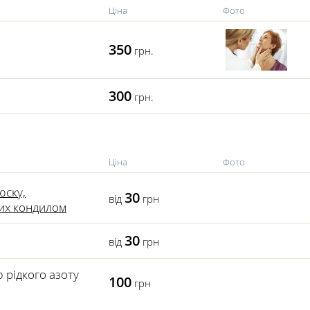
Ціна
Фото
350
грн.
300
грн.
Ціна
Фото
юску,
30
від
грн
вих кондилом
30
від
грн
 рідкого азоту
100
грн