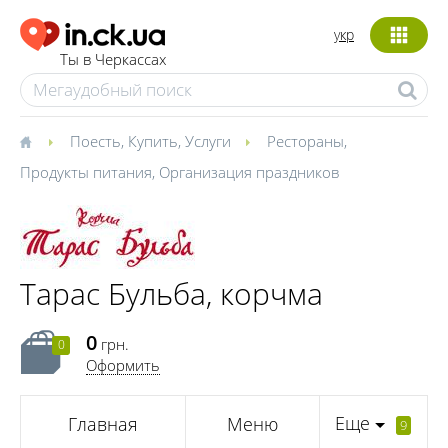
укр
Ты в Черкассах
Поесть
,
Купить
,
Услуги
Рестораны
,
Продукты питания
,
Организация праздников
Тарас Бульба, корчма
0
грн.
0
Оформить
Еще
Главная
Меню
9