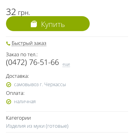
32
грн.
Купить
Быстрый заказ
Заказ по тел.:
(0472) 76-51-66
еще
(093) 970-57-77
Доставка:
(096) 009-49-33
самовывоз г. Черкассы
Оплата:
наличная
Категории
Изделия из муки (готовые)