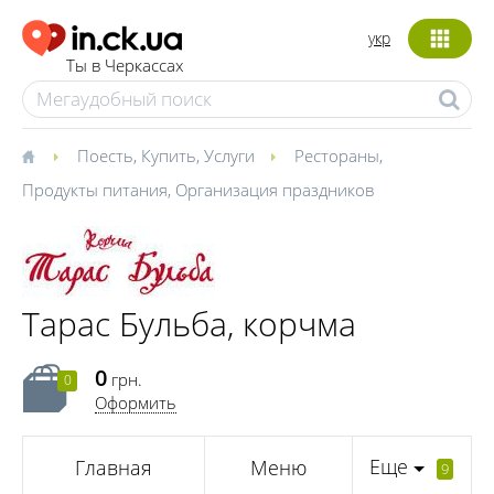
укр
Ты в Черкассах
Поесть
,
Купить
,
Услуги
Рестораны
,
Продукты питания
,
Организация праздников
Тарас Бульба, корчма
0
грн.
0
Оформить
Еще
Главная
Меню
9