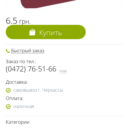
6.5
грн.
Купить
Быстрый заказ
Заказ по тел.:
(0472) 76-51-66
еще
(093) 970-57-77
Доставка:
(096) 009-49-33
самовывоз г. Черкассы
Оплата:
наличная
Категории