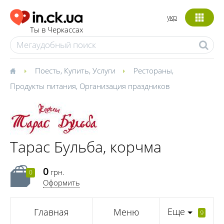
укр
Ты в Черкассах
Поесть
,
Купить
,
Услуги
Рестораны
,
Продукты питания
,
Организация праздников
Тарас Бульба, корчма
0
грн.
0
Оформить
Еще
Главная
Меню
9