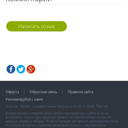
Написать отзыв
Оферта
Обратная связь
Правила сайта
Рекламируйся с нами
in.ck.ua - бизнес и развлечения Черкассы © 2013-2026, TAG.UA
Копирование и перепечатка любых материалов с сайта in.ck.ua
возможны только при наличии прямой активной гиперссылки не
дальше первого абзаца. Использование авторских материалов сайта
in.ck.ua в печатных изданиях возможно только с письменного