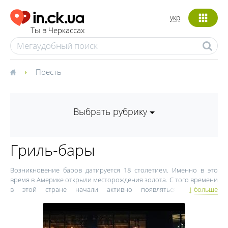
укр
Ты в Черкассах
Поесть
Выбрать рубрику
Гриль-бары
Возникновение баров датируется 18 столетием. Именно в это
время в Америке открыли месторождения золота. С того времени
в этой стране начали активно появляться заведения
больше
развлекательного характера. Дословно "бар" переводится как
"стойка". Путешественники очень любили эти места, где можно
поесть сэндвич, жаренные орехи, выпить чего-то горячего.
Годы спустя бары претерпели множество изменений. Сегодня