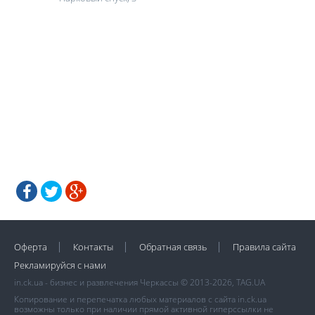
Оферта
Контакты
Обратная связь
Правила сайта
Рекламируйся с нами
in.ck.ua - бизнес и развлечения Черкассы © 2013-2026, TAG.UA
Копирование и перепечатка любых материалов с сайта in.ck.ua
возможны только при наличии прямой активной гиперссылки не