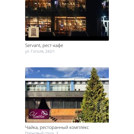
известны несколько разновидностей баров: пивные, молочные,
винные, коктейль-бары, гриль-бары и другие. В последнее время
именно гриль-бары начали активно появляться в разных странах
мира. Гриль-бары зародились на Западе. Это заведение быстрого
обслуживания с большим ассортиментом вторых блюд, горячих
закусок, вкусных мясных блюд (курица, бифштексы, рыба-гриль),
пиццы и других блюд, приготовленных на гриле. Сейчас гриль-бар
Servant
, рест-кафе
может быть частью ресторана или самостоятельным заведением.
Меню гриль-бара так же разнообразно, как и в ресторане. Здесь
ул. Гоголя, 242/1
можно найти как первые, так и вторые блюда, десерты, винную
карту, различные алкогольные напитки. Гриль хаус в Черкассах,
помимо вкусностей на гриле, предлагает своим гостям живую
музыку, интересную развлекательную программу, приятную
атмосферу, стилизированный интерьер, танцпол. Такие
заведения станут отличным вариантом для проведения семейных
праздников, романтических свиданий или вечеринок!
Чайка
, ресторанный комплекс
Парковый спуск, 3