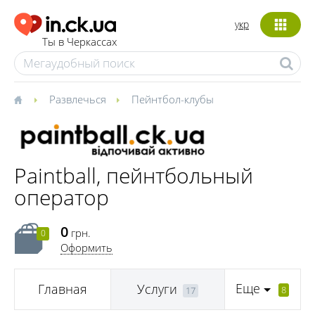
укр
Ты в Черкассах
Развлечься
Пейнтбол-клубы
Paintball, пейнтбольный
оператор
0
грн.
0
Оформить
Еще
Главная
Услуги
8
17