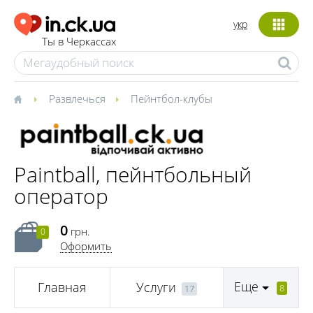
укр
Ты в Черкассах
Развлечься
Пейнтбол-клубы
Paintball, пейнтбольный
оператор
0
грн.
0
Оформить
Еще
Главная
Услуги
8
17