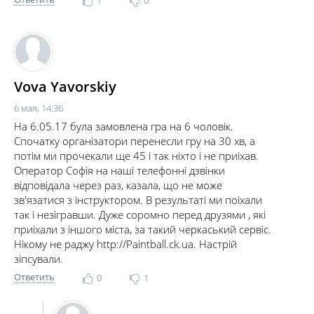
1
0
Vova Yavorskiy
6 мая, 14:36
На 6.05.17 була замовлена гра на 6 чоловік.
Спочатку організатори перенесли гру на 30 хв, а
потім ми прочекали ще 45 і так ніхто і не приіхав.
Оператор Софія на наші телефонні дзвінки
відповідала через раз, казала, що не може
зв'язатися з інструктором. В результаті ми поіхали
так і незігравши. Дуже соромно перед друзями , які
приіхали з іншого міста, за такий черкаський сервіс.
Нікому не раджу http://Paintball.ck.ua. Настрій
зіпсували.
Ответить
0
1