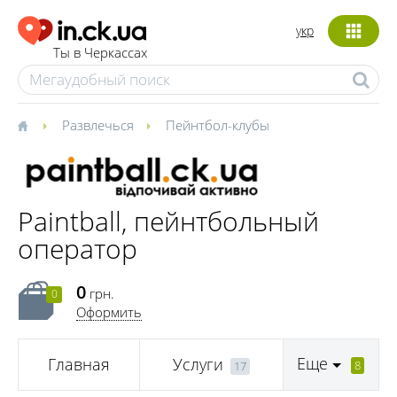
укр
Ты в Черкассах
Развлечься
Пейнтбол-клубы
Paintball, пейнтбольный
оператор
0
грн.
0
Оформить
Еще
Главная
Услуги
8
17