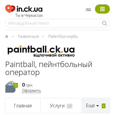
укр
Ты в Черкассах
Развлечься
Пейнтбол-клубы
Paintball, пейнтбольный
оператор
0
грн.
0
Оформить
Еще
Главная
Услуги
8
17