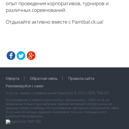
опыт проведения корпоративов, турниров и
различных соревнований.
Отдыхайте активно вместе с Paintbal.ck.ua!
Оферта
Обратная связь
Правила сайта
Рекламируйся с нами
in.ck.ua - бизнес и развлечения Черкассы © 2013-2026, TAG.UA
Копирование и перепечатка любых материалов с сайта in.ck.ua
возможны только при наличии прямой активной гиперссылки не
дальше первого абзаца. Использование авторских материалов сайта
in.ck.ua в печатных изданиях возможно только с письменного
разрешения редакции.