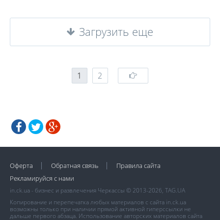
Загрузить еще
1
2
Оферта
Обратная связь
Правила сайта
Рекламируйся с нами
in.ck.ua - бизнес и развлечения Черкассы © 2013-2026, TAG.UA
Копирование и перепечатка любых материалов с сайта in.ck.ua
возможны только при наличии прямой активной гиперссылки не
дальше первого абзаца. Использование авторских материалов сайта