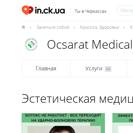
Ты в Черкассах
Заняться собой
Красота
,
Здоровье
К
Ocsarat Medica
Главная
Услуги
44
Эстетическая меди