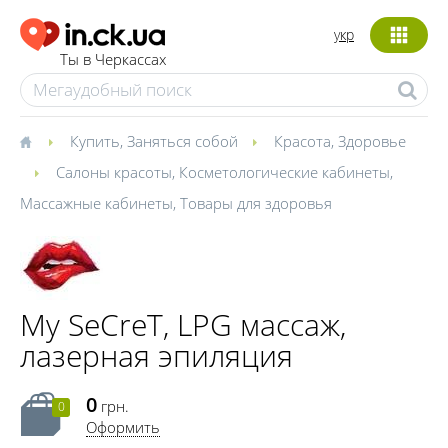
укр
Ты в Черкассах
Купить
,
Заняться собой
Красота
,
Здоровье
Салоны красоты
,
Косметологические кабинеты
,
Массажные кабинеты
,
Товары для здоровья
My SeCreT, LPG массаж,
лазерная эпиляция
0
грн.
0
Оформить