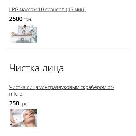
LPG массаж 10 сеансов (45 мин)
2500
грн.
Чистка лица
Чистка лица ультразвуковым скрабером bt-
micro
250
грн.