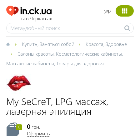
укр
Ты в Черкассах
Купить
,
Заняться собой
Красота
,
Здоровье
Салоны красоты
,
Косметологические кабинеты
,
Массажные кабинеты
,
Товары для здоровья
My SeCreT, LPG массаж,
лазерная эпиляция
0
грн.
0
Оформить