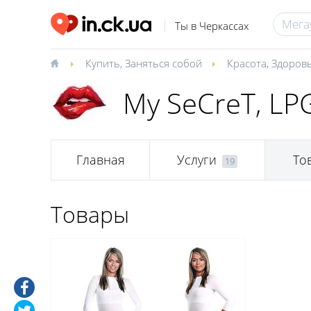
Ты в Черкассах
Купить
,
Заняться собой
Красота
,
Здоров
My SeCreT, LP
Главная
Услуги
То
19
Товары