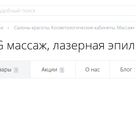
ье
Салоны красоты
,
Косметологические кабинеты
,
Массажн
G массаж, лазерная эпи
вары
Акции
О нас
Блог
1
1