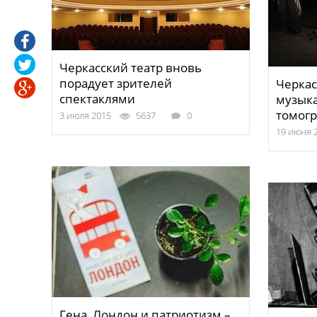
Черкасский театр вновь
порадует зрителей
Черка
спектаклями
музык
томог
3 июля 2015
5637
0
19 июня 
Гена, Лондон и патриотизм –