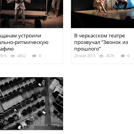
сщанам устроили
В черкасском театре
ально-ритмическую
прозвучал “Звонок из
рафию
прошлого”
2015
4652
0
29 мая 2015
4576
0