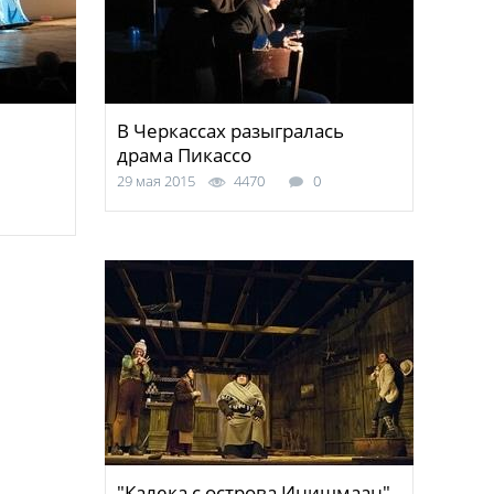
В Черкассах разыгралась
драма Пикассо
29 мая 2015
4470
0
"Калека с острова Инишмаан"