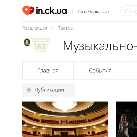
Ты в Черкассах
Развлечься
Театры
Музыкально-
Главная
События
Публикации
7