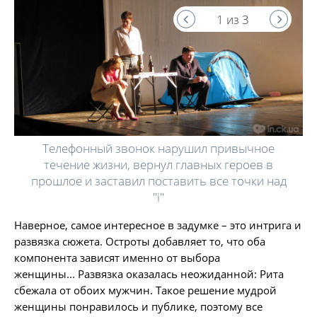
1 из 3
Телефонный звонок нарушил привычное
течение жизни, вернул главных героев в
прошлое и заставил поставить все точки над
"i"
Наверное, самое интересное в задумке – это интрига и
развязка сюжета. Остроты добавляет то, что оба
компонента зависят именно от выбора
женщины... Развязка оказалась неожиданной: Рита
сбежала от обоих мужчин. Такое решение мудрой
женщины понравилось и публике, поэтому все