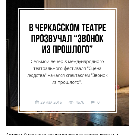
В черкасском театре
прозвучал “Звонок
из прошлого”
Седьмой вечер Х международного
театрального фестиваля "Сцена
людства" начался спектаклем "Звонок
из прошлого".
29 мая 2015
4576
0
Актеры Киевского академического театра драмы и