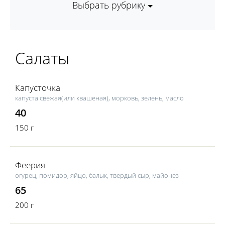
Выбрать рубрику
Салаты
Капусточка
капуста свежая(или квашеная), морковь, зелень, масло
40
150 г
Феерия
огурец, помидор, яйцо, балык, твердый сыр, майонез
65
200 г