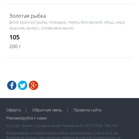
Золотая рыбка
филе красной рыбы, помидор, перец болгарский, яйцо, икра
красная, кунжут, оливковое масло
105
200 г
Оферта
Обратная связь
Правила сайта
Рекламируйся с нами
in.ck.ua - бизнес и развлечения Черкассы © 2013-2026, TAG.UA
Копирование и перепечатка любых материалов с сайта in.ck.ua
возможны только при наличии прямой активной гиперссылки не