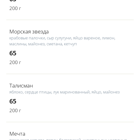
200 г
Морская звезда
крабовые палочки, сыр сулугуни, яйцо вареное, лимон,
маслины, майонез, сметана, кетчуп
65
200 г
Талисман
яблоко, сердце птицы, лук маринованный, яйцо, майонез
65
200 г
Мечта
пекинская капуста, перец болгарский, шампиньоны жареные,