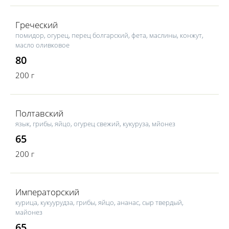
Греческий
помидор, огурец, перец болгарский, фета, маслины, конжут,
масло оливковое
80
200 г
Полтавский
язык, грибы, яйцо, огурец свежий, кукуруза, мйонез
65
200 г
Императорский
курица, кукуурудза, грибы, яйцо, ананас, сыр твердый,
майонез
65