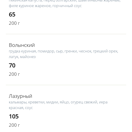
филе куриное жареное, горчичный соус
65
200 г
Волынский
грудка куриная, помидор, сыр, гренки, чеснок, грецкий орех,
латук, майонез
70
200 г
Лазурный
кальмары, креветки, мидии, яйцо, огурец свежий, икра
красная, соус
105
200 г