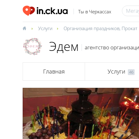
Ты в Черкассах
Услуги
Организация праздников
,
Прокат 
Эдем
агентство организац
Главная
Услуги
46