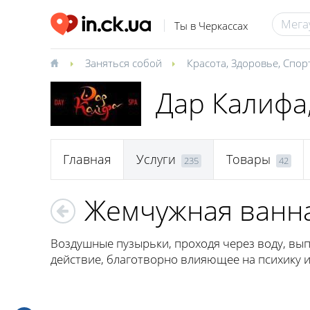
Ты в Черкассах
Заняться собой
Красота
,
Здоровье
,
Спор
Дар Калифа
Главная
Услуги
Товары
235
42
Жемчужная ванн
Воздушные пузырьки, проходя через воду, вып
действие, благотворно влияющее на психику и