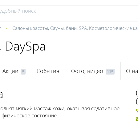
т
Салоны красоты
,
Сауны, бани
,
SPA
,
Косметологические к
, DaySpa
Акции
События
Фото, видео
О на
5
115
а
олнят мягкий массаж кожи, оказывая седативное
 физическое состояние.