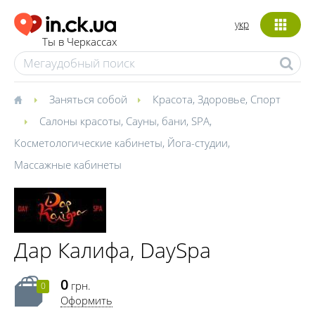
укр
Ты в Черкассах
Заняться собой
Красота
,
Здоровье
,
Спорт
Салоны красоты
,
Сауны, бани
,
SPA
,
Косметологические кабинеты
,
Йога-студии
,
Массажные кабинеты
Дар Калифа, DaySpa
0
грн.
0
Оформить