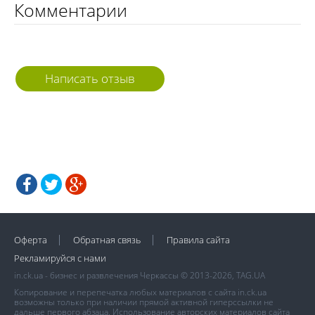
Комментарии
Написать отзыв
Оферта
Обратная связь
Правила сайта
Рекламируйся с нами
in.ck.ua - бизнес и развлечения Черкассы © 2013-2026, TAG.UA
Копирование и перепечатка любых материалов с сайта in.ck.ua
возможны только при наличии прямой активной гиперссылки не
дальше первого абзаца. Использование авторских материалов сайта