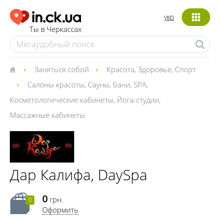
укр
Ты в Черкассах
Заняться собой
Красота
,
Здоровье
,
Спорт
Салоны красоты
,
Сауны, бани
,
SPA
,
Косметологические кабинеты
,
Йога-студии
,
Массажные кабинеты
Дар Калифа, DaySpa
0
грн.
0
Оформить