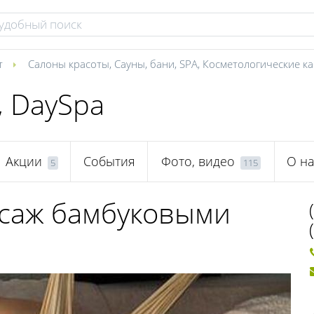
т
Салоны красоты
,
Сауны, бани
,
SPA
,
Косметологические к
, DaySpa
Акции
События
Фото, видео
О на
5
115
ссаж бамбуковыми