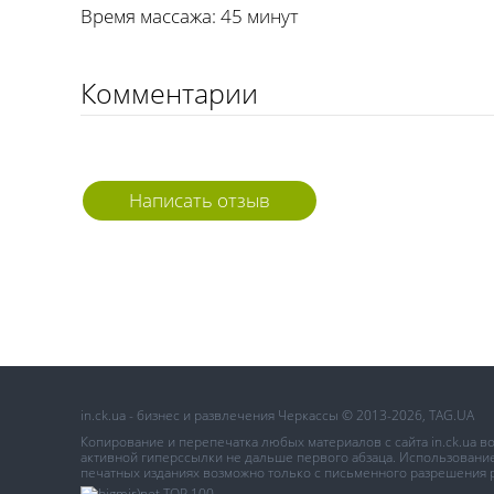
Время массажа: 45 минут
Комментарии
Написать отзыв
in.ck.ua - бизнес и развлечения Черкассы © 2013-2026, TAG.UA
Копирование и перепечатка любых материалов с сайта in.ck.ua 
активной гиперссылки не дальше первого абзаца. Использование 
печатных изданиях возможно только с письменного разрешения 