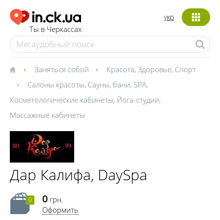
укр
Ты в Черкассах
Заняться собой
Красота
,
Здоровье
,
Спорт
Салоны красоты
,
Сауны, бани
,
SPA
,
Косметологические кабинеты
,
Йога-студии
,
Массажные кабинеты
Дар Калифа, DaySpa
0
грн.
0
Оформить