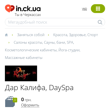
укр
Ты в Черкассах
Заняться собой
Красота
,
Здоровье
,
Спорт
Салоны красоты
,
Сауны, бани
,
SPA
,
Косметологические кабинеты
,
Йога-студии
,
Массажные кабинеты
Дар Калифа, DaySpa
0
грн.
0
Оформить