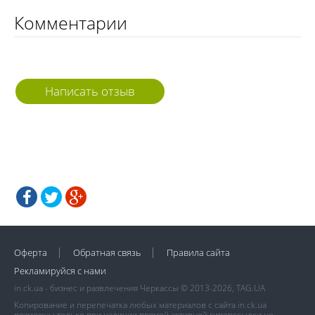
Комментарии
Написать отзыв
Оферта
Обратная связь
Правила сайта
Рекламируйся с нами
in.ck.ua - бизнес и развлечения Черкассы © 2013-2026, TAG.UA
Копирование и перепечатка любых материалов с сайта in.ck.ua
возможны только при наличии прямой активной гиперссылки не