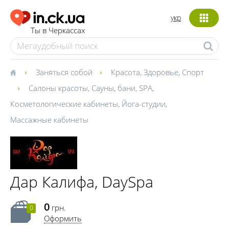
укр
Ты в Черкассах
Заняться собой
Красота
,
Здоровье
,
Спорт
Салоны красоты
,
Сауны, бани
,
SPA
,
Косметологические кабинеты
,
Йога-студии
,
Массажные кабинеты
Дар Калифа, DaySpa
0
грн.
0
Оформить