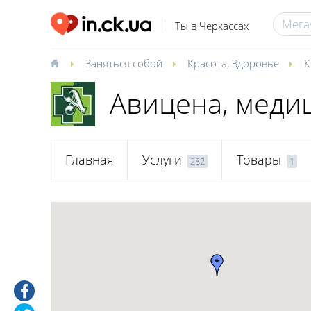
Ты в Черкассах
Заняться собой
Красота
,
Здоровье
К
Авицена, меди
Главная
Услуги
Товары
282
1