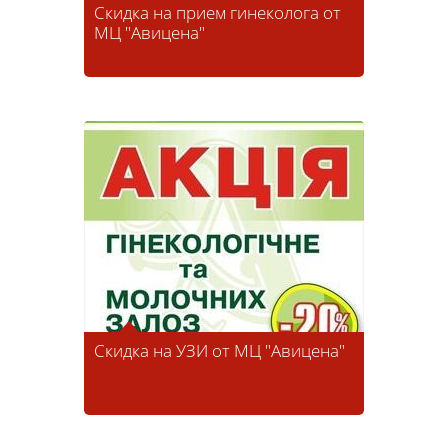
Скидка на прием гинеколога от
МЦ "Авицена"
Скидка на УЗИ от МЦ "Авицена"