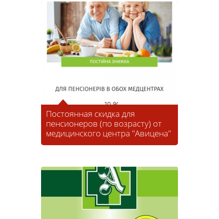
Постоянная скидка для
пенсионеров (по возрасту) от
медицинского центра "Авицена"