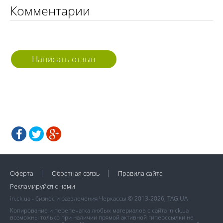
Комментарии
Написать отзыв
Оферта
Обратная связь
Правила сайта
Рекламируйся с нами
in.ck.ua - бизнес и развлечения Черкассы © 2013-2026, TAG.UA
Копирование и перепечатка любых материалов с сайта in.ck.ua
возможны только при наличии прямой активной гиперссылки не