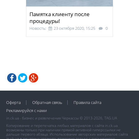
Памятка клиенту после
процедуры!
Новость:
23 октября 2020, 15:25
0
Оферта
Обратная связь
Правила сайта
Рекламируйся с нами
in.ck.ua - бизнес и развлечения Черкассы © 2013-2026, TAG.UA
Копирование и перепечатка любых материалов с сайта in.ck.ua
возможны только при наличии прямой активной гиперссылки не
дальше первого абзаца. Использование авторских материалов сайта
in.ck.ua в печатных изданиях возможно только с письменного