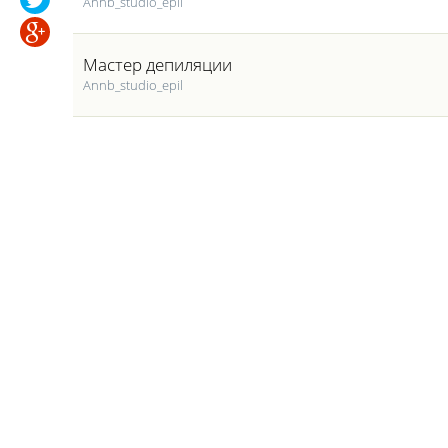
Annb_studio_epil
Мастер депиляции
Annb_studio_epil