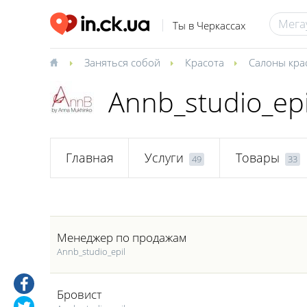
Ты в Черкассах
Заняться собой
Красота
Салоны кра
Annb_studio_ep
Главная
Услуги
Товары
49
33
Менеджер по продажам
Annb_studio_epil
Бровист