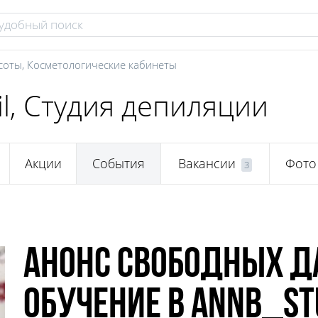
соты
,
Косметологические кабинеты
il, Студия депиляции
Акции
События
Вакансии
Фото
3
Анонс свободных да
обучение в annb_st