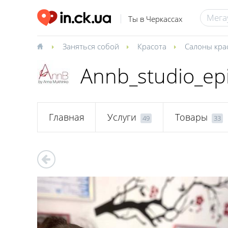
Ты в Черкассах
Заняться собой
Красота
Салоны кра
Annb_studio_ep
Главная
Услуги
Товары
49
33