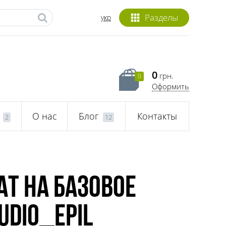
Разделы
укр
0
грн.
0
Оформить
О нас
Блог
Контакты
2
12
т на базовое
udio_epil